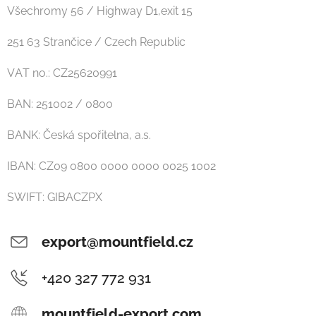
Všechromy 56 / Highway D1,exit 15
251 63 Strančice / Czech Republic
VAT no.: CZ25620991
BAN: 251002 / 0800
BANK: Česká spořitelna, a.s.
IBAN: CZ09 0800 0000 0000 0025 1002
SWIFT: GIBACZPX
export@mountfield.cz
+420 327 772 931
mountfield-export.com