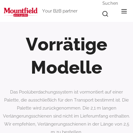
Suchen
Your B2B partner
Vorrätige
Modelle
Das Poolüberdachungssystem ist vormontiert auf einer
Palette, die ausschließlich für den Transport bestimmt ist. Die
Palette wird zurückgenommen. Die 2,1 m langen
Verlängerungsschienen sind nicht im Lieferumfang enthalten.
Wir empfehlen, Verlängerungsschienen in der Länge von 2,5
m zu bestellen.