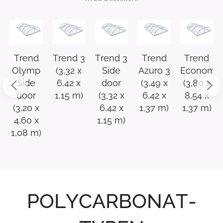
rend
Trend 3
Trend 3
Trend
Trend
Tre
lymp
(3,32 x
Side
Azuro 3
Economic
Econ
Side
6,42 x
door
(3,49 x
(3,80 x
Sid
door
1,15 m)
(3,32 x
6,42 x
8,54 x
doo
,20 x
6,42 x
1,37 m)
1,37 m)
(3,8
,60 x
1,15 m)
8,54
08 m)
1,37
POLYCARBONAT-