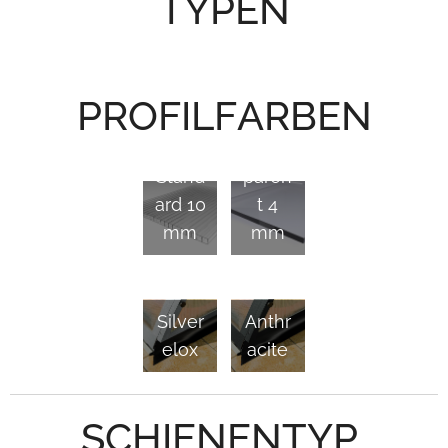
TYPEN
PROFILFARBEN
Trans
Stand
paren
ard 10
t 4
mm
mm
Silver
Anthr
elox
acite
SCHIENENTYP