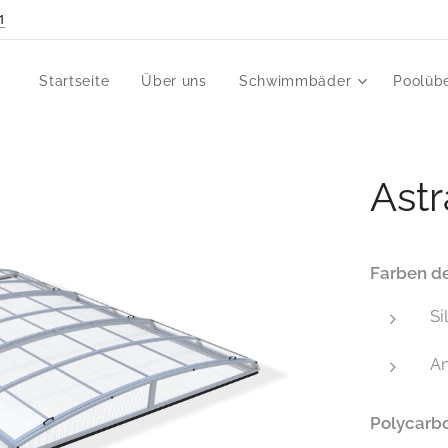
1
Startseite
Über uns
Schwimmbäder
Poolüb
Astr
Farben de
Si
An
Polycarb