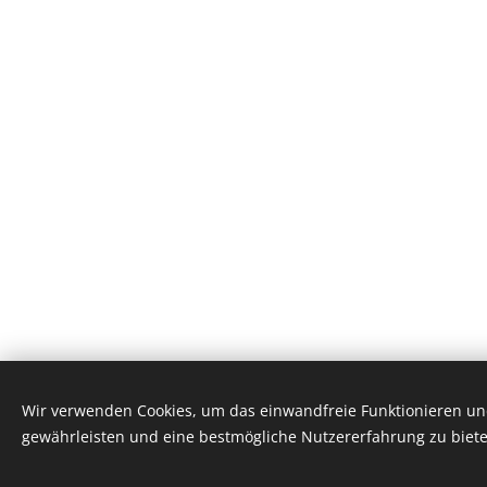
Wir verwenden Cookies, um das einwandfreie Funktionieren und
© 2025 | Mountfield
gewährleisten und eine bestmögliche Nutzererfahrung zu biete
Cookies