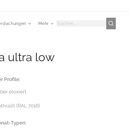
erdachungen
Mehr
a ultra low
r Profile:
lber eloxiert
thrazit (RAL 7016)
onat-Typen: