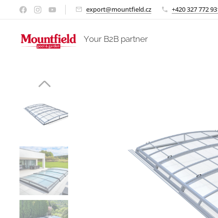
export@mountfield.cz
+420 327 772 93
Your B2B partner