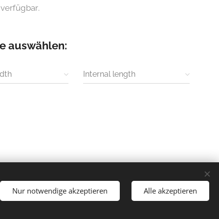
 verfügbar.
te auswählen:
idth
Internal length
Nur notwendige akzeptieren
Alle akzeptieren
Sprachen
English
Deutsch