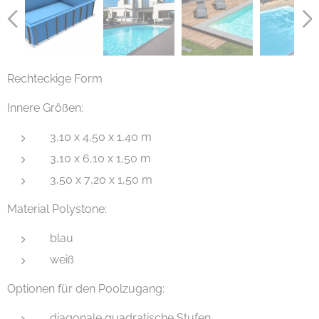
Rechteckige Form
Innere Größen:
3,10 x 4,50 x 1,40 m
3,10 x 6,10 x 1,50 m
3,50 x 7,20 x 1,50 m
Material Polystone:
blau
weiß
Optionen für den Poolzugang:
diagonale quadratische Stufen