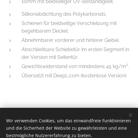
10mm mit beidseitiger UV-Beständigkeit.
Silikonabdichtung des Polykarbonats.
Schienen für beidseitige Verschiebung mit
begehbarem Deckel.
Abnehmbarer vorderer und hinterer Giebel.
Abschließbare Schiebetür im ersten Segment in
der Version mit Seitentür.
Gewichtswiderstand von mindestens 45 kg/m².
Übersetzt mit DeepL.com (kostenlose Version)
Wir verwenden Cookies, um das einwandfreie Funktionieren
© 2025 | Mountfield
und die Sicherheit der Website zu gewährleisten und eine
Cookies
bestmögliche Nutzererfahrung zu bieten.